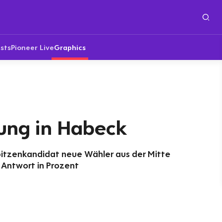
sts
Pioneer Live
Graphics
ung in Habeck
itzenkandidat neue Wähler aus der Mitte
 Antwort in Prozent