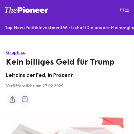
Top News
Politik
Investment
Wirtschaft
Die andere Meinung
In
Graphics
Kein billiges Geld für Trump
Leitzins der Fed, in Prozent
Veröffentlicht
am 27.02.2025