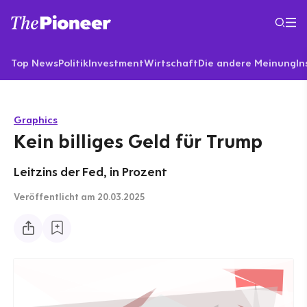
Top News
Politik
Investment
Wirtschaft
Die andere Meinung
In
Graphics
Kein billiges Geld für Trump
Leitzins der Fed, in Prozent
Veröffentlicht
am 20.03.2025