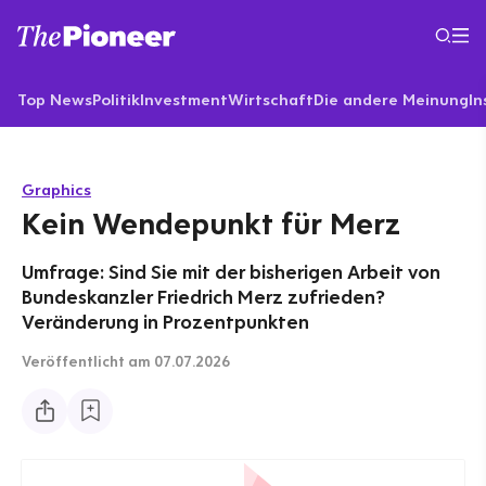
Top News
Politik
Investment
Wirtschaft
Die andere Meinung
In
Graphics
Kein Wendepunkt für Merz
Umfrage: Sind Sie mit der bisherigen Arbeit von
Bundeskanzler Friedrich Merz zufrieden?
Veränderung in Prozentpunkten
Veröffentlicht
am 07.07.2026