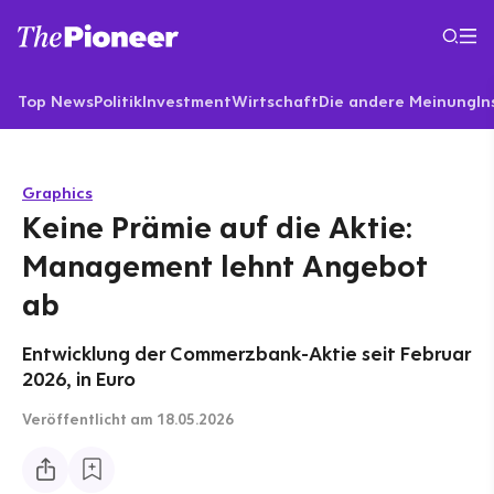
Top News
Politik
Investment
Wirtschaft
Die andere Meinung
In
Graphics
Keine Prämie auf die Aktie:
Management lehnt Angebot
ab
Entwicklung der Commerzbank-Aktie seit Februar
2026, in Euro
Veröffentlicht
am 18.05.2026