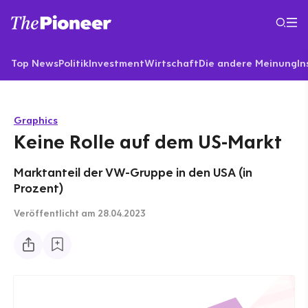
Top News
Politik
Investment
Wirtschaft
Die andere Meinung
In
Graphics
Keine Rolle auf dem US-Markt
Marktanteil der VW-Gruppe in den USA (in
Prozent)
Veröffentlicht
am 28.04.2023