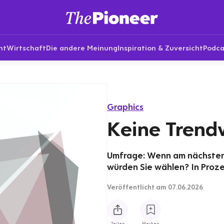
nt
Wirtschaft
Die andere Meinung
Inspiration & Zuversicht
Podca
Graphics
Keine Trend
Umfrage: Wenn am nächste
würden Sie wählen? In Proz
Veröffentlicht
am 07.06.2026
Teilen
Merken