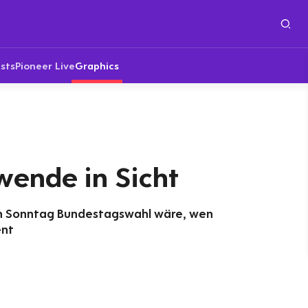
sts
Pioneer Live
Graphics
wende in Sicht
n Sonntag Bundestagswahl wäre, wen
ent