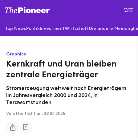
Top News
Politik
Investment
Wirtschaft
Die andere Meinung
In
Graphics
Kernkraft und Uran bleiben
zentrale Energieträger
Stromerzeugung weltweit nach Energieträgern
im Jahresvergleich 2000 und 2024, in
Terawattstunden
Veröffentlicht
am 28.04.2025