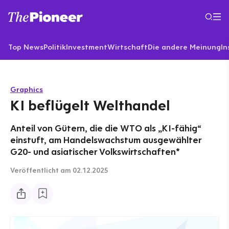
Top News
Politik
Investment
Wirtschaft
Die andere Meinung
In
Graphics
KI beflügelt Welthandel
Anteil von Gütern, die die WTO als „KI-fähig“
einstuft, am Handelswachstum ausgewählter
G20- und asiatischer Volkswirtschaften*
Veröffentlicht
am 02.12.2025