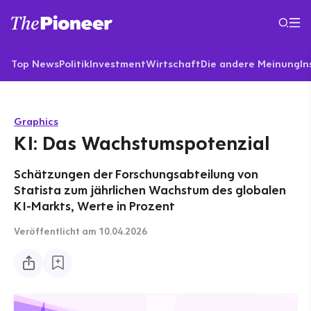
Top News
Politik
Investment
Wirtschaft
Die andere Meinung
In
Graphics
KI: Das Wachstumspotenzial
Schätzungen der Forschungsabteilung von
Statista zum jährlichen Wachstum des globalen
KI-Markts, Werte in Prozent
Veröffentlicht
am 10.04.2026