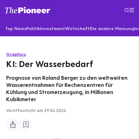
Top News
Politik
Investment
Wirtschaft
Die andere Meinung
In
Graphics
KI: Der Wasserbedarf
Prognose von Roland Berger zu den weltweiten
Wasserentnahmen für Rechenzentren für
Kühlung und Stromerzeugung, in Millionen
Kubikmeter
Veröffentlicht
am 29.04.2026