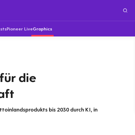
sts
Pioneer Live
Graphics
für die
aft
toinlandsprodukts bis 2030 durch KI, in