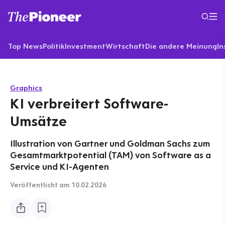
Top News
Politik
Investment
Wirtschaft
Die andere Meinung
In
Graphics
KI verbreitert Software-
Umsätze
Illustration von Gartner und Goldman Sachs zum
Gesamtmarktpotential (TAM) von Software as a
Service und KI-Agenten
Veröffentlicht
am 10.02.2026