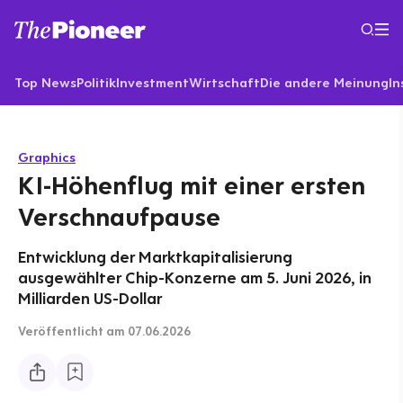
Top News
Politik
Investment
Wirtschaft
Die andere Meinung
In
Graphics
KI-Höhenflug mit einer ersten
Verschnaufpause
Entwicklung der Marktkapitalisierung
ausgewählter Chip-Konzerne am 5. Juni 2026, in
Milliarden US-Dollar
Veröffentlicht
am 07.06.2026