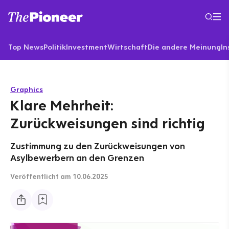
Top News
Politik
Investment
Wirtschaft
Die andere Meinung
In
Graphics
Klare Mehrheit:
Zurückweisungen sind richtig
Zustimmung zu den Zurückweisungen von
Asylbewerbern an den Grenzen
Veröffentlicht
am 10.06.2025