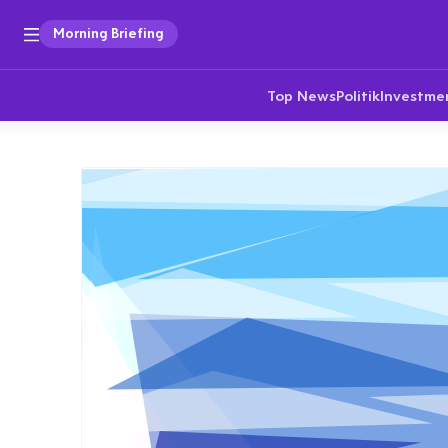
Morning Briefing
Top News
Politik
Investme