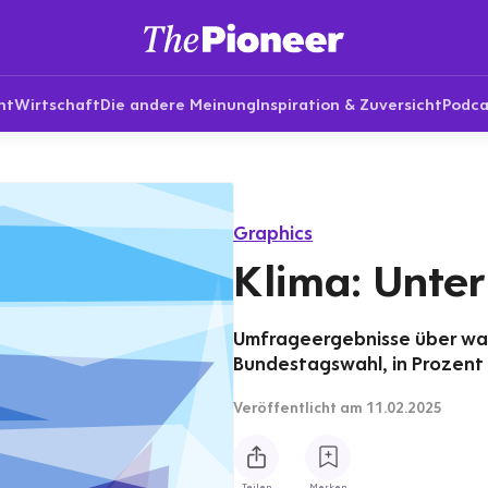
nt
Wirtschaft
Die andere Meinung
Inspiration & Zuversicht
Podca
Graphics
Klima: Unter
Umfrageergebnisse über wa
Bundestagswahl, in Prozent 
Veröffentlicht
am 11.02.2025
Teilen
Merken