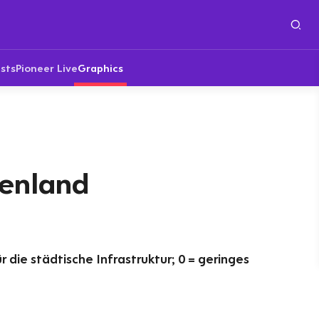
sts
Pioneer Live
Graphics
enland
d
r die städtische Infrastruktur; 0 = geringes