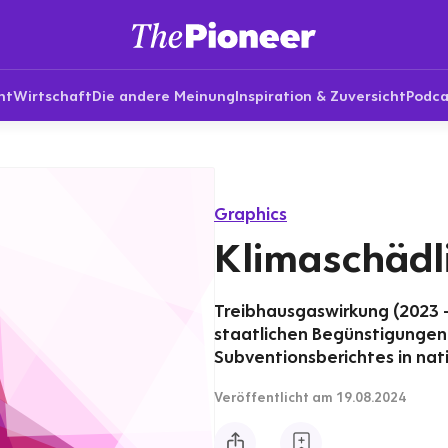
nt
Wirtschaft
Die andere Meinung
Inspiration & Zuversicht
Podca
Graphics
Klimaschädl
Treibhausgaswirkung (2023 -
staatlichen Begünstigunge
Subventionsberichtes in nat
Veröffentlicht
am 19.08.2024