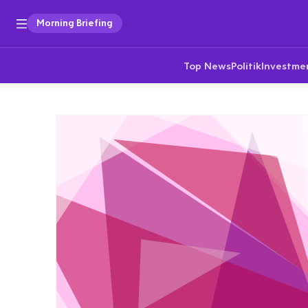
Morning Briefing
Top News
Politik
Investme