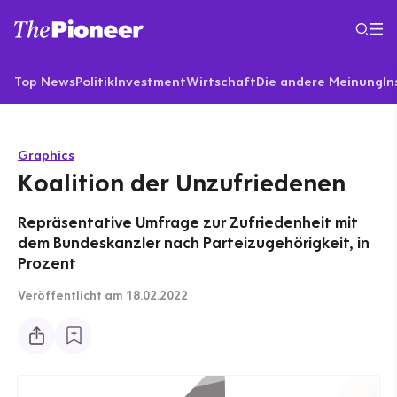
Top News
Politik
Investment
Wirtschaft
Die andere Meinung
In
Graphics
Koalition der Unzufriedenen
Repräsentative Umfrage zur Zufriedenheit mit
dem Bundeskanzler nach Parteizugehörigkeit, in
Prozent
Veröffentlicht
am 18.02.2022