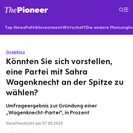
Top News
Politik
Investment
Wirtschaft
Die andere Meinung
In
Graphics
Könnten Sie sich vorstellen,
eine Partei mit Sahra
Wagenknecht an der Spitze zu
wählen?
Umfrageergebnis zur Gründung einer
„Wagenknecht-Partei“, in Prozent
Veröffentlicht
am 07.03.2023