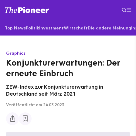
Top News
Politik
Investment
Wirtschaft
Die andere Meinung
In
Graphics
Konjunkturerwartungen: Der
erneute Einbruch
ZEW-Index zur Konjunkturerwartung in
Deutschland seit März 2021
Veröffentlicht
am 24.03.2023