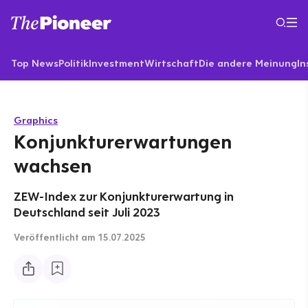
Top News
Politik
Investment
Wirtschaft
Die andere Meinung
In
Graphics
Konjunkturerwartungen
wachsen
ZEW-Index zur Konjunkturerwartung in
Deutschland seit Juli 2023
Veröffentlicht
am 15.07.2025