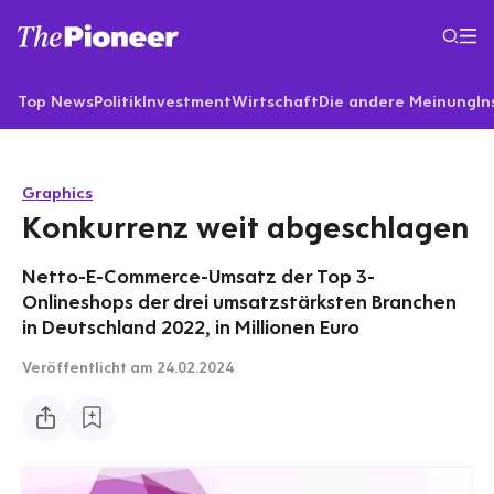
Top News
Politik
Investment
Wirtschaft
Die andere Meinung
In
Graphics
Konkurrenz weit abgeschlagen
Netto-E-Commerce-Umsatz der Top 3-
Onlineshops der drei umsatzstärksten Branchen
in Deutschland 2022, in Millionen Euro
Veröffentlicht
am 24.02.2024