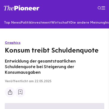
Top News
Politik
Investment
Wirtschaft
Die andere Meinung
In
Graphics
Konsum treibt Schuldenquote
Entwicklung der gesamtstaatlichen
Schuldenquote bei Steigerung der
Konsumausgaben
Veröffentlicht
am 22.05.2025