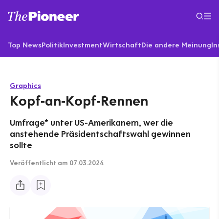
Top News
Politik
Investment
Wirtschaft
Die andere Meinung
In
Graphics
Kopf-an-Kopf-Rennen
Umfrage* unter US-Amerikanern, wer die
anstehende Präsidentschaftswahl gewinnen
sollte
Veröffentlicht
am 07.03.2024