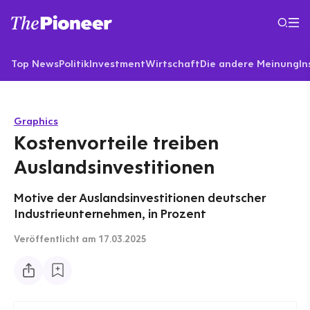
Top News
Politik
Investment
Wirtschaft
Die andere Meinung
In
Graphics
Kostenvorteile treiben
Auslandsinvestitionen
Motive der Auslandsinvestitionen deutscher
Industrieunternehmen, in Prozent
Veröffentlicht
am 17.03.2025