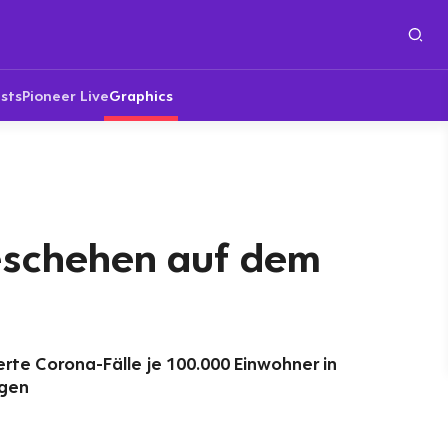
sts
Pioneer Live
Graphics
eschehen auf dem
erte Corona-Fälle je 100.000 Einwohner in
agen