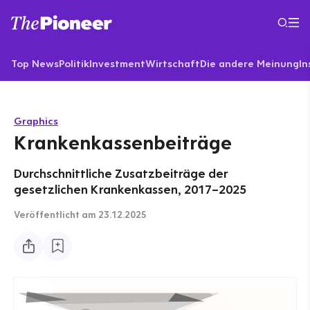
Top News
Politik
Investment
Wirtschaft
Die andere Meinung
In
Graphics
Krankenkassenbeiträge
Durchschnittliche Zusatzbeiträge der
gesetzlichen Krankenkassen, 2017–2025
Veröffentlicht
am 23.12.2025