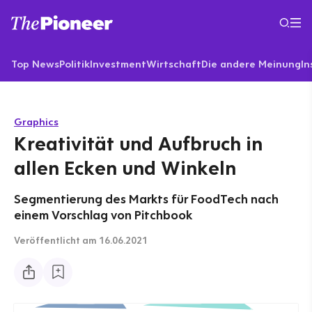
Top News
Politik
Investment
Wirtschaft
Die andere Meinung
In
Graphics
Kreativität und Aufbruch in
allen Ecken und Winkeln
Segmentierung des Markts für FoodTech nach
einem Vorschlag von Pitchbook
Veröffentlicht
am 16.06.2021