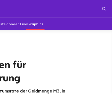
sts
Pioneer Live
Graphics
en für
rung
hstumsrate der Geldmenge M3, in