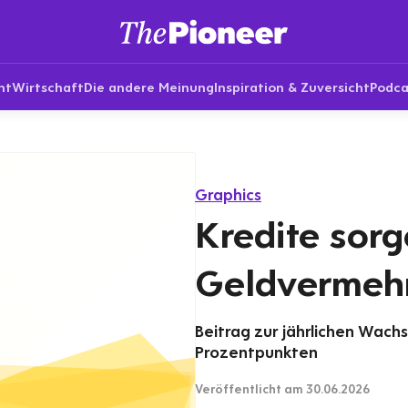
nt
Wirtschaft
Die andere Meinung
Inspiration & Zuversicht
Podca
Graphics
Kredite sorg
Geldvermeh
Beitrag zur jährlichen Wac
Prozentpunkten
Veröffentlicht
am 30.06.2026