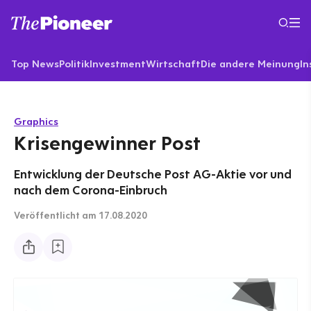
Top News
Politik
Investment
Wirtschaft
Die andere Meinung
In
Graphics
Krisengewinner Post
Entwicklung der Deutsche Post AG-Aktie vor und
nach dem Corona-Einbruch
Veröffentlicht
am 17.08.2020