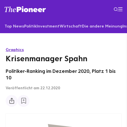
Top News
Politik
Investment
Wirtschaft
Die andere Meinung
In
Graphics
Krisenmanager Spahn
Politiker-Ranking im Dezember 2020, Platz 1 bis
10
Veröffentlicht
am 22.12.2020