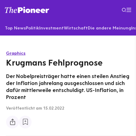
Top News
Politik
Investment
Wirtschaft
Die andere Meinung
In
Graphics
Krugmans Fehlprognose
Der Nobelpreisträger hatte einen steilen Anstieg
der Inflation jahrelang ausgeschlossen und sich
dafür mittlerweile entschuldigt. US-Inflation, in
Prozent
Veröffentlicht
am 15.02.2022