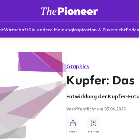
nt
Wirtschaft
Die andere Meinung
Inspiration & Zuversicht
Podca
Graphics
Kupfer: Das
Entwicklung der Kupfer-Futur
Veröffentlicht
am 03.06.2025
Teilen
Merken