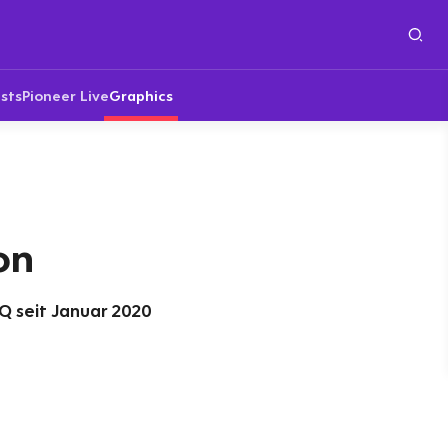
sts
Pioneer Live
Graphics
on
 seit Januar 2020