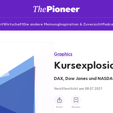
nt
Wirtschaft
Die andere Meinung
Inspiration & Zuversicht
Podca
Graphics
Kursexplosi
DAX, Dow Jones und NASDAQ
Veröffentlicht
am 08.07.2021
Teilen
Merken