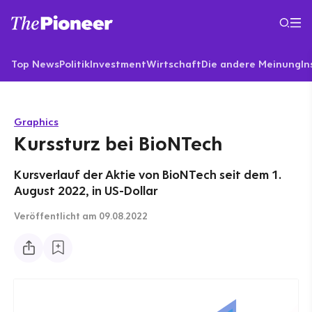
Top News
Politik
Investment
Wirtschaft
Die andere Meinung
In
Graphics
Kurssturz bei BioNTech
Kursverlauf der Aktie von BioNTech seit dem 1.
August 2022, in US-Dollar
Veröffentlicht
am 09.08.2022