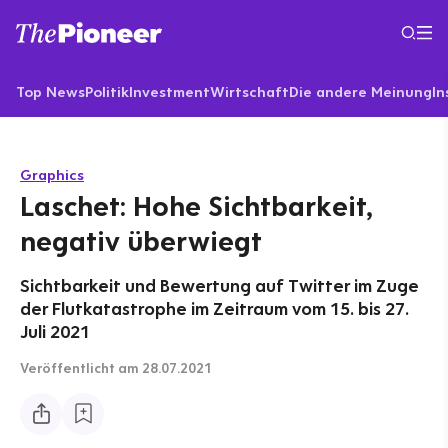
Top News
Politik
Investment
Wirtschaft
Die andere Meinung
In
Graphics
Laschet: Hohe Sichtbarkeit,
negativ überwiegt
Sichtbarkeit und Bewertung auf Twitter im Zuge
der Flutkatastrophe im Zeitraum vom 15. bis 27.
Juli 2021
Veröffentlicht
am 28.07.2021