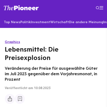
Top News
Politik
Investment
Wirtschaft
Die andere Meinung
In
Graphics
Lebensmittel: Die
Preisexplosion
Veränderung der Preise für ausgewählte Güter
im Juli 2023 gegenüber dem Vorjahresmonat, in
Prozent
Veröffentlicht
am 10.08.2023