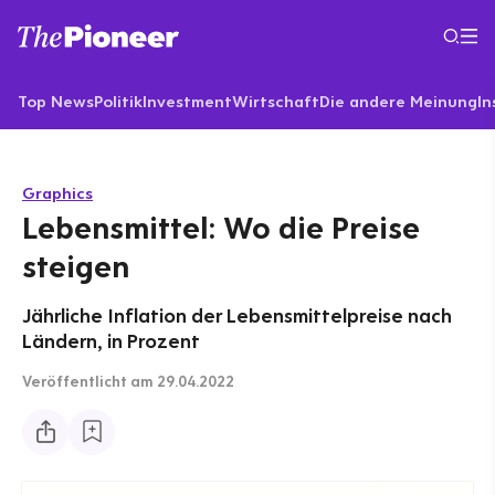
Top News
Politik
Investment
Wirtschaft
Die andere Meinung
In
Graphics
Lebensmittel: Wo die Preise
steigen
Jährliche Inflation der Lebensmittelpreise nach
Ländern, in Prozent
Veröffentlicht
am 29.04.2022