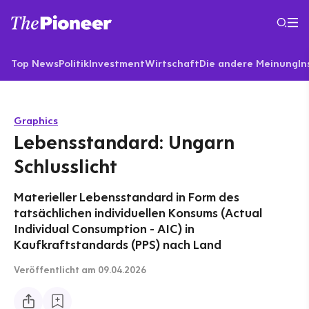
Top News
Politik
Investment
Wirtschaft
Die andere Meinung
In
Graphics
Lebensstandard: Ungarn
Schlusslicht
Materieller Lebensstandard in Form des
tatsächlichen individuellen Konsums (Actual
Individual Consumption - AIC) in
Kaufkraftstandards (PPS) nach Land
Veröffentlicht
am 09.04.2026