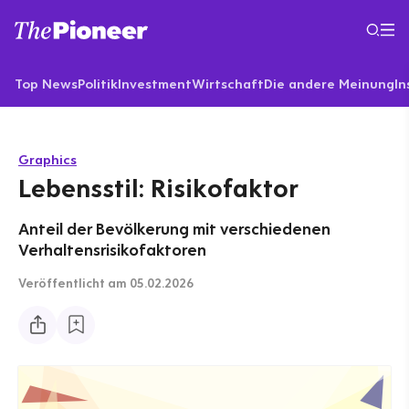
Top News
Politik
Investment
Wirtschaft
Die andere Meinung
In
Graphics
Lebensstil: Risikofaktor
Anteil der Bevölkerung mit verschiedenen
Verhaltensrisikofaktoren
Veröffentlicht
am 05.02.2026