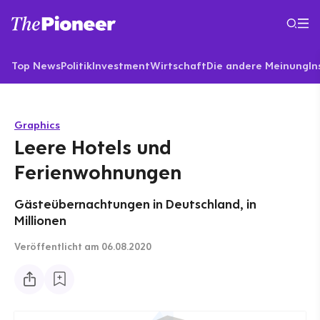
Top News
Politik
Investment
Wirtschaft
Die andere Meinung
In
Graphics
Leere Hotels und
Ferienwohnungen
Gästeübernachtungen in Deutschland, in
Millionen
Veröffentlicht
am 06.08.2020