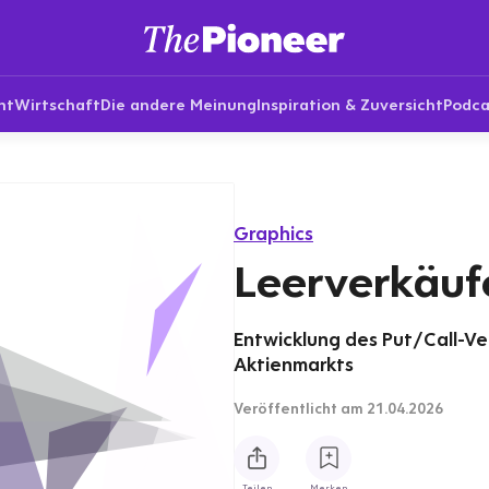
nt
Wirtschaft
Die andere Meinung
Inspiration & Zuversicht
Podca
Graphics
Leerverkäuf
Entwicklung des Put/Call-Ve
Aktienmarkts
Veröffentlicht
am 21.04.2026
Teilen
Merken