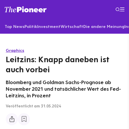
Top News
Politik
Investment
Wirtschaft
Die andere Meinung
In
Graphics
Leitzins: Knapp daneben ist
auch vorbei
Bloomberg und Goldman Sachs-Prognose ab
November 2021 und tatsächlicher Wert des Fed-
Leitzins, in Prozent
Veröffentlicht
am 31.05.2024