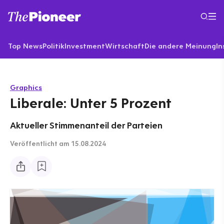
Top News
Politik
Investment
Wirtschaft
Die andere Meinung
In
Graphics
Liberale: Unter 5 Prozent
Aktueller Stimmenanteil der Parteien
Veröffentlicht
am 15.08.2024