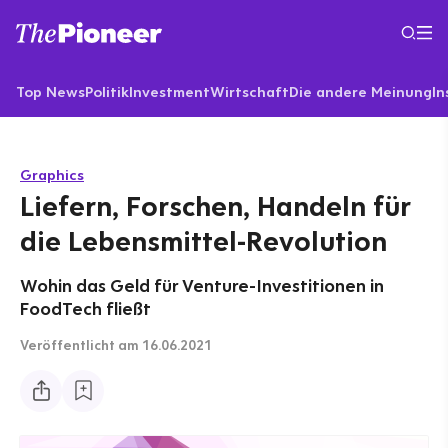
Top News
Politik
Investment
Wirtschaft
Die andere Meinung
In
Graphics
Liefern, Forschen, Handeln für
die Lebensmittel-Revolution
Wohin das Geld für Venture-Investitionen in
FoodTech fließt
Veröffentlicht
am 16.06.2021