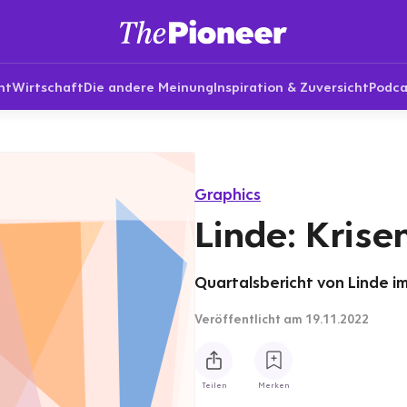
nt
Wirtschaft
Die andere Meinung
Inspiration & Zuversicht
Podca
Graphics
Linde: Krise
Quartalsbericht von Linde im 
Veröffentlicht
am 19.11.2022
Teilen
Merken