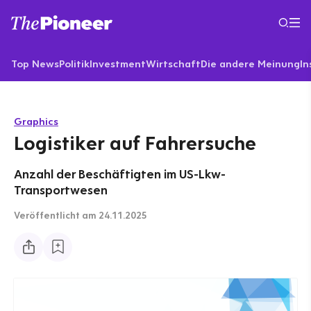
Top News
Politik
Investment
Wirtschaft
Die andere Meinung
In
Graphics
Logistiker auf Fahrersuche
Anzahl der Beschäftigten im US-Lkw-
Transportwesen
Veröffentlicht
am 24.11.2025