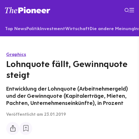
Top News
Politik
Investment
Wirtschaft
Die andere Meinung
In
Graphics
Lohnquote fällt, Gewinnquote
steigt
Entwicklung der Lohnquote (Arbeitnehmergeld)
und der Gewinnquote (Kapitalerträge, Mieten,
Pachten, Unternehmenseinkünfte), in Prozent
Veröffentlicht
am 23.01.2019