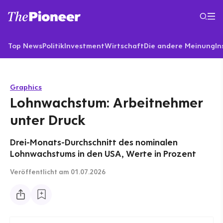
Top News
Politik
Investment
Wirtschaft
Die andere Meinung
In
Graphics
Lohnwachstum: Arbeitnehmer
unter Druck
Drei-Monats-Durchschnitt des nominalen
Lohnwachstums in den USA, Werte in Prozent
Veröffentlicht
am 01.07.2026